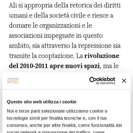
Ali si appropria della retorica dei diritti
umani e della società civile e riesce a
domare le organizzazioni e le
associazioni impegnate in questo
ambito, sia attraverso la repressione sia
tramite la cooptazione. La
rivoluzione
del 2010-2011 apre nuovi spazi
, ma le
organizzazioni che avrebbero poi
formato il Quartetto ci arrivano con un
grado di preparazione diversa. L’UGTT è
Questo sito web utilizza i cookie
inizialmente in affanno, perché paga il
Noi e terze parti selezionate utilizziamo cookie o
suo ruolo ambivalente di mediatore tra
tecnologie simili per finalità tecniche e, con il tuo
regime e società. Nel 2008, la centrale
consenso, anche per altre finalità, come funzionalità dei
social network e misurazione del traffico, come