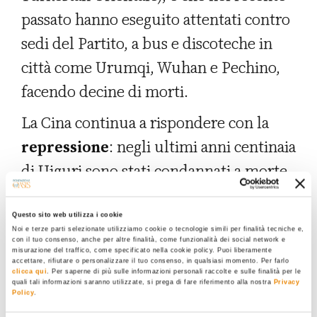
passato hanno eseguito attentati contro
sedi del Partito, a bus e discoteche in
città come Urumqi, Wuhan e Pechino,
facendo decine di morti.
La Cina continua a rispondere con la
repressione
: negli ultimi anni centinaia
di Uiguri sono stati condannati a morte
o fatti sparire senza alcun processo.
Insieme alla sottomissione demografica
Questo sito web utilizza i cookie
Noi e terze parti selezionate utilizziamo cookie o tecnologie simili per finalità tecniche e,
della popolazione uigura (circa nove
con il tuo consenso, anche per altre finalità, come funzionalità dei social network e
misurazione del traffico, come specificato nella cookie policy. Puoi liberamente
milioni), vi è una vera e propria
accettare, rifiutare o personalizzare il tuo consenso, in qualsiasi momento. Per farlo
clicca qui
. Per saperne di più sulle informazioni personali raccolte e sulle finalità per le
quali tali informazioni saranno utilizzate, si prega di fare riferimento alla nostra
Privacy
occupazione militare da parte
Policy
.
dell'esercito cinese e una rete di