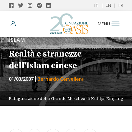
IT
|
EN
|
FR
MENU
ISLAM
Realtà e stranezze
dell'Islam cinese
01/03/2007
Bernardo Cervellera
Raffigurazione della Grande Moschea di Kuldja, Xinjiang