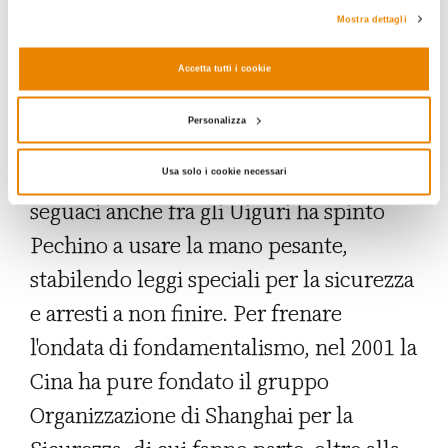
Mostra dettagli
spionaggio per il controllo di scuole,
aziende, mercati.
Accetta tutti i cookie
Tale controllo è divenuto ancora
più
Personalizza
asfissiante dopo l'11 settembre 2001
.
Il timore che Osama bin Laden abbia dei
Usa solo i cookie necessari
seguaci anche fra gli Uiguri ha spinto
Pechino a usare la mano pesante,
stabilendo leggi speciali per la sicurezza
e arresti a non finire. Per frenare
l'ondata di fondamentalismo, nel 2001 la
Cina ha pure fondato il gruppo
Organizzazione di Shanghai per la