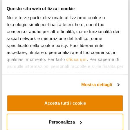
Questo sito web utilizza i cookie
MEDIO ORIENTE E AFRICA
Noi e terze parti selezionate utilizziamo cookie o
La democrazia libanese verso la svolta
tecnologie simili per finalità tecniche e, con il tuo
nella primavera 2009
consenso, anche per altre finalità, come funzionalità dei
social network e misurazione del traffico, come
Libano: sfide politiche, militari, economiche e sociali
specificato nella cookie policy. Puoi liberamente
potrebbero far svoltare la democrazia nella
accettare, rifiutare o personalizzare il tuo consenso, in
primavera del 2009
qualsiasi momento. Per farlo
clicca qui
. Per saperne di
più sulle informazioni personali raccolte e sulle finalità per
10.09.2008
Fady Noun
le quali tali informazioni saranno utilizzate, si prega di
fare riferimento alla nostra
Privacy Policy
.
Mostra dettagli
Accetta tutti i cookie
Personalizza