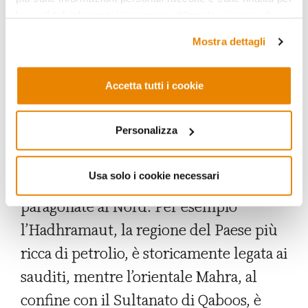
le quali tali informazioni saranno utilizzate, si prega di
guerra civile, che provocò 10.000 morti.
fare riferimento alla nostra
Privacy Policy
.
Peraltro in Yemen, si fa presto a dire
Mostra dettagli
“Sud”: le differenze su base regionale
e/o tribale sono fortissime, anche se, a
Accetta tutti i cookie
causa dell’esperienza socialista della
Personalizza
Repubblica Democratica Popolare dello
Yemen del Sud (PDRY), le appartenenze
Usa solo i cookie necessari
tribali sono qui più sfumate se
paragonate al Nord. Per esempio
l’Hadhramaut, la regione del Paese più
ricca di petrolio, è storicamente legata ai
sauditi, mentre l’orientale Mahra, al
confine con il Sultanato di Qaboos, è