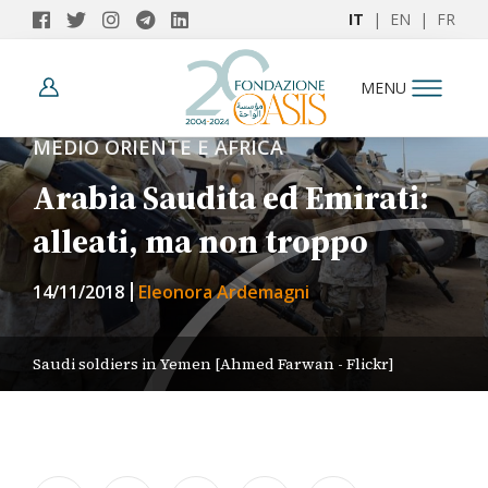
IT
|
EN
|
FR
MENU
MEDIO ORIENTE E AFRICA
Arabia Saudita ed Emirati:
alleati, ma non troppo
14/11/2018
Eleonora Ardemagni
Saudi soldiers in Yemen [Ahmed Farwan - Flickr]