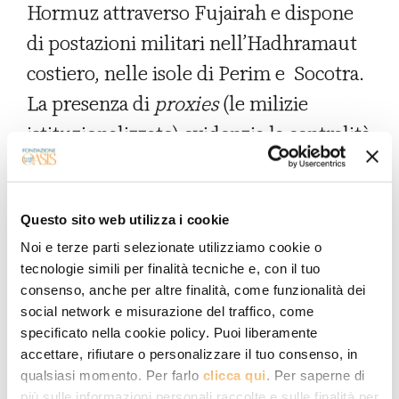
Hormuz attraverso Fujairah e dispone
di postazioni militari nell’Hadhramaut
costiero, nelle isole di Perim e Socotra.
La presenza di
proxies
(le milizie
istituzionalizzate) evidenzia la centralità
della dimensione militare nell’odierna
politica emiratina.
Questo sito web utilizza i cookie
Noi e terze parti selezionate utilizziamo cookie o
L’intreccio di sostegni incrociati fra
tecnologie simili per finalità tecniche e, con il tuo
consenso, anche per altre finalità, come funzionalità dei
Riyadh, Abu Dhabi e Muscat è
social network e misurazione del traffico, come
potenzialmente pericoloso per lo
specificato nella cookie policy. Puoi liberamente
accettare, rifiutare o personalizzare il tuo consenso, in
Yemen: già nel 1986, i sudisti
qualsiasi momento. Per farlo
clicca qui
. Per saperne di
combatterono una breve ma sanguinosa
più sulle informazioni personali raccolte e sulle finalità per