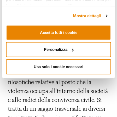
eppur fortemente interconnesse, che
le quali tali informazioni saranno utilizzate, si prega di
costituiscono i principi ispiratori dei
fare riferimento alla nostra
Privacy Policy
.
Mostra dettagli
capitoli nei quali è suddiviso il volume:
Il richiamo del fondamento; Islam
Accetta tutti i cookie
politico e Stato moderno; Il jihadismo
contemporaneo: evoluzione e
Personalizza
contromisure.
Ad aprire l’analisi è il
saggio di
Paolo Monti
, che presenta
Usa solo i cookie necessari
nella sua trattazione alcune prospettive
filosofiche relative al posto che la
violenza occupa all’interno della società
e alle radici della convivenza civile. Si
tratta di un
saggio trasversale ai diversi