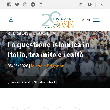
IT
|
EN
|
FR
MENU
RELIGIONE E SOCIETÀ
La questione islamica in
Italia, tra mito e realtà
05/05/2026
Michele Brignone
[Stefano Guidi / Shutterstock]