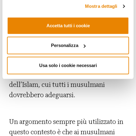
ormai ha ben poco a che vedere con la
fare riferimento alla nostra
Privacy Policy
.
Mostra dettagli
definizione che aveva ricevuto nelle
scienze politiche». È tra l’altro
Accetta tutti i cookie
paradossale che proprio coloro che
affermano di voler combattere gli
Personalizza
islamisti finiscano per assecondare una
delle loro pretese, quella cioè di
Usa solo i cookie necessari
rappresentare l’unica versione autentica
dell’Islam, cui tutti i musulmani
dovrebbero adeguarsi.
Un argomento sempre più utilizzato in
questo contesto è che ai musulmani