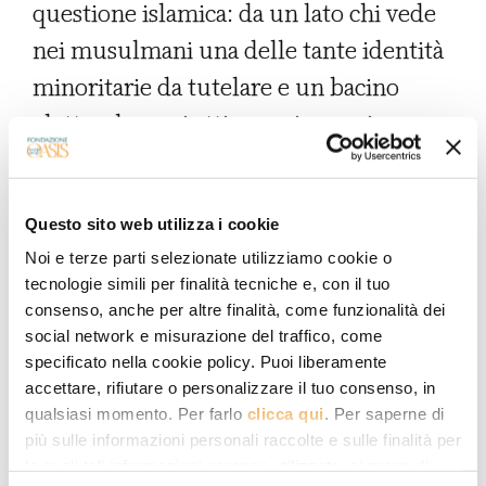
questione islamica: da un lato chi vede
nei musulmani una delle tante identità
minoritarie da tutelare e un bacino
elettorale a cui attingere in maniera
strumentale, secondo una logica
comunitarista che cozza con
Questo sito web utilizza i cookie
l’universalismo dei diritti umani;
Noi e terze parti selezionate utilizziamo cookie o
dall’altro quanti considerano qualsiasi
tecnologie simili per finalità tecniche e, con il tuo
forma di visibilità pubblica dell’Islam,
consenso, anche per altre finalità, come funzionalità dei
social network e misurazione del traffico, come
dal velo alle moschee, una
specificato nella cookie policy. Puoi liberamente
manifestazione dell’islamismo, un
accettare, rifiutare o personalizzare il tuo consenso, in
«termine acchiappatutto –
notava
il
qualsiasi momento. Per farlo
clicca qui
. Per saperne di
più sulle informazioni personali raccolte e sulle finalità per
politologo francese Olivier Roy – che
le quali tali informazioni saranno utilizzate, si prega di