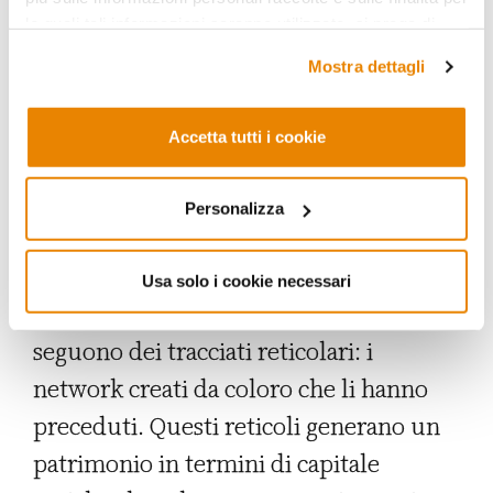
fenomeno in termini di relazioni sociali
le quali tali informazioni saranno utilizzate, si prega di
che si stabiliscono tra migranti e non
fare riferimento alla nostra
Privacy Policy
.
Mostra dettagli
migranti. Si evidenzia un
aspetto
«autopropulsivo» delle migrazioni
,
Accetta tutti i cookie
vale a dire la capacità dei flussi di
mantenersi nel tempo nonostante il
Personalizza
mutare delle condizioni nei paesi di
origine e di destinazione. In altri
Usa solo i cookie necessari
termini, i movimenti dei migranti
seguono dei tracciati reticolari: i
network creati da coloro che li hanno
preceduti. Questi reticoli generano un
patrimonio in termini di capitale