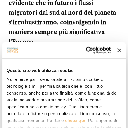
evidente che in futuro i flussi
migratori dal sud al nord del pianeta
s'irrobustiranno, coinvolgendo in
maniera sempre più significativa
l'Europa.
Un contributo significativo alla
comprensione dei fenomeni migratori è
Questo sito web utilizza i cookie
offerto dalla cosiddetta
prospettiva
Noi e terze parti selezionate utilizziamo cookie o
meso, in grado porre l'accento sui
tecnologie simili per finalità tecniche e, con il tuo
legami sociali
. A partire dagli anni '80,
consenso, anche per altre finalità, come funzionalità dei
social network e misurazione del traffico, come
sulla scia del crescente interesse verso
specificato nella cookie policy. Puoi liberamente
le reti e i reticoli, anche la sociologia
accettare, rifiutare o personalizzare il tuo consenso, in
delle migrazioni comincia a concepire il
qualsiasi momento. Per farlo
clicca qui
. Per saperne di
più sulle informazioni personali raccolte e sulle finalità per