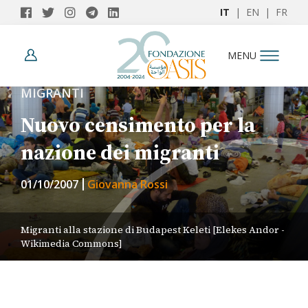
IT
|
EN
|
FR
MENU
MIGRANTI
Nuovo censimento per la
nazione dei migranti
01/10/2007
Giovanna Rossi
Migranti alla stazione di Budapest Keleti [Elekes Andor -
Wikimedia Commons]