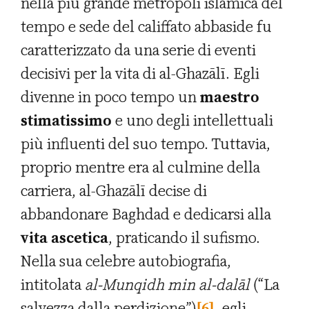
nella più grande metropoli islamica del
tempo e sede del califfato abbaside fu
caratterizzato da una serie di eventi
decisivi per la vita di al-Ghazālī. Egli
divenne in poco tempo un
maestro
stimatissimo
e uno degli intellettuali
più influenti del suo tempo. Tuttavia,
proprio mentre era al culmine della
carriera, al-Ghazālī decise di
abbandonare Baghdad e dedicarsi alla
vita ascetica
, praticando il sufismo.
Nella sua celebre autobiografia,
intitolata
al-Munqidh min al-dal
ā
l
(“La
salvezza dalla perdizione”)
[6]
, egli