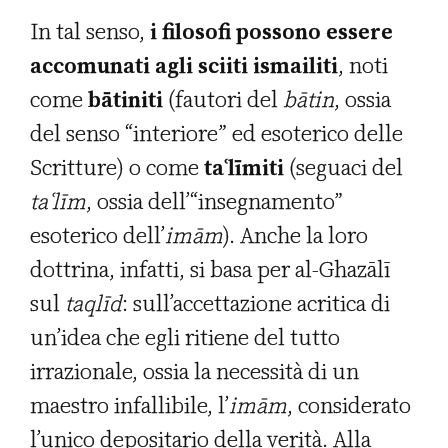
In tal senso,
i filosofi possono essere
accomunati agli sciiti ismailiti
, noti
come
bātiniti
(fautori del
b
ā
tin
, ossia
del senso “interiore” ed esoterico delle
Scritture) o come
taʿlīmiti
(seguaci del
ta
ʿ
l
ī
m
, ossia dell’“insegnamento”
esoterico dell’
im
ā
m
). Anche la loro
dottrina, infatti, si basa per al-Ghazālī
sul
taql
ī
d
: sull’accettazione acritica di
un’idea che egli ritiene del tutto
irrazionale, ossia la necessità di un
maestro infallibile, l’
im
ā
m
, considerato
l’unico depositario della verità. Alla