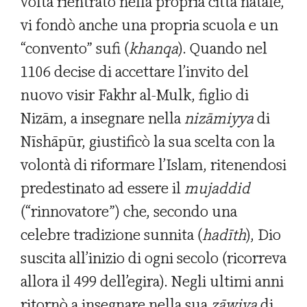
volta rientrato nella propria città natale,
vi fondò anche una propria scuola e un
“convento” sufi (
khanqa
). Quando nel
1106 decise di accettare l’invito del
nuovo visir Fakhr al-Mulk, figlio di
Nizām, a insegnare nella
niz
ā
miyya
di
Nīshāpūr, giustificò la sua scelta con la
volontà di riformare l’Islam, ritenendosi
predestinato ad essere il
mujaddid
(“rinnovatore”) che, secondo una
celebre tradizione sunnita (
had
ī
th
), Dio
suscita all’inizio di ogni secolo (ricorreva
allora il 499 dell’egira). Negli ultimi anni
ritornò a insegnare nella sua
z
ā
wiya
di