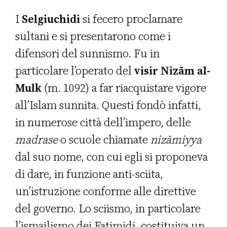
I
Selgiuchidi
si fecero proclamare
sultani e si presentarono come i
difensori del sunnismo. Fu in
particolare l’operato del
visir Nizām al-
Mulk
(m. 1092) a far riacquistare vigore
all’Islam sunnita. Questi fondò infatti,
in numerose città dell’impero, delle
madrase
o scuole chiamate
ni
zā
miyya
dal suo nome, con cui egli si proponeva
di dare, in funzione anti-sciita,
un’istruzione conforme alle direttive
del governo. Lo sciismo, in particolare
l’ismailismo dei Fatimidi, costituiva un