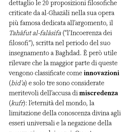
dettaglio le 20 proposizioni filosofiche
criticate da al-Ghazālī nella sua opera
più famosa dedicata all’argomento, il
Tah
ā
fut al-fal
ā
sifa
(“l’Incoerenza dei
filosofi”), scritta nel periodo del suo
insegnamento a Baghdad. È però utile
rilevare che la maggior parte di queste
vengono classificate come
innovazioni
(
bid
ʿ
a
) e solo tre sono considerate
meritevoli dell’accusa di
miscredenza
(
kufr
): l’eternità del mondo, la
limitazione della conoscenza divina agli
esseri universali e la negazione della