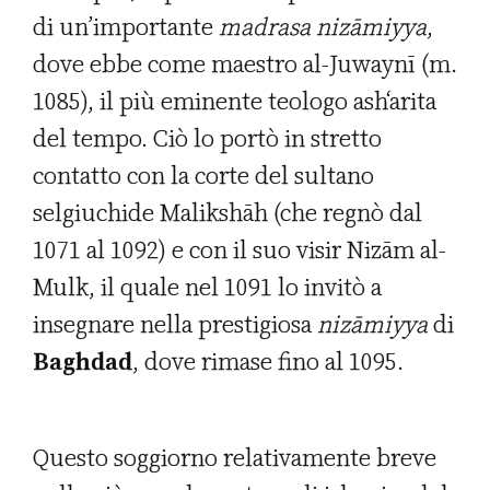
di un’importante
madrasa ni
zā
miyya
,
dove ebbe come maestro al-Juwaynī (m.
1085), il più eminente teologo ash‘arita
del tempo. Ciò lo portò in stretto
contatto con la corte del sultano
selgiuchide Malikshāh (che regnò dal
1071 al 1092) e con il suo visir Nizām al-
Mulk, il quale nel 1091 lo invitò a
insegnare nella prestigiosa
niz
ā
miyya
di
Baghdad
, dove rimase fino al 1095.
Questo soggiorno relativamente breve