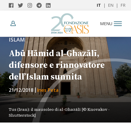
IT
|
EN
|
FR
MENU
ISLAM
Abū Hāmid al-Ghazālī,
difensore e rinnovatore
dell’Islam sunnita
21/12/2018
Ines Peta
Tus (Iran): il mausoleo di al-Ghazālī [© Knovakov -
Shutterstock]