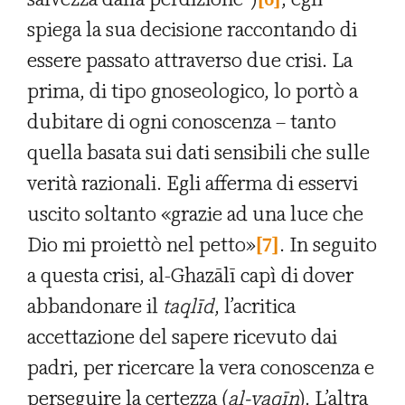
spiega la sua decisione raccontando di
essere passato attraverso due crisi. La
prima, di tipo gnoseologico, lo portò a
dubitare di ogni conoscenza – tanto
quella basata sui dati sensibili che sulle
verità razionali. Egli afferma di esservi
uscito soltanto «grazie ad una luce che
Dio mi proiettò nel petto»
[7]
. In seguito
a questa crisi, al-Ghazālī capì di dover
abbandonare il
taql
ī
d
, l’acritica
accettazione del sapere ricevuto dai
padri, per ricercare la vera conoscenza e
perseguire la certezza (
al-yaq
ī
n
). L’altra