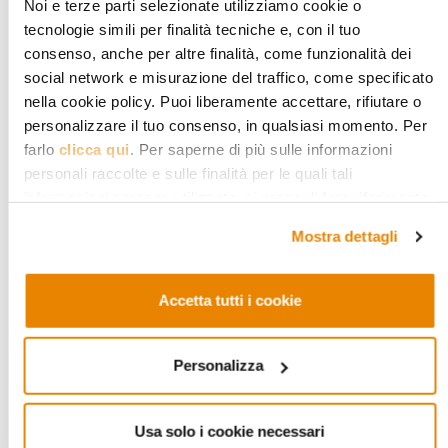
Noi e terze parti selezionate utilizziamo cookie o
tecnologie simili per finalità tecniche e, con il tuo
Alcuni studiosi hanno messo in
consenso, anche per altre finalità, come funzionalità dei
discussione le motivazioni illustrate nel
social network e misurazione del traffico, come specificato
nella cookie policy. Puoi liberamente accettare, rifiutare o
Munqidh
, rilevando come
la situazione
personalizzare il tuo consenso, in qualsiasi momento. Per
politica
di quegli anni fosse delle più
farlo
clicca qui
. Per saperne di più sulle informazioni
complesse. Le incursioni degli ismailiti
personali raccolte e sulle finalità per le quali tali
informazioni saranno utilizzate, si prega di fare riferimento
di Alamūt erano infatti culminate nel
alla nostra
Privacy Policy
.
Mostra dettagli
1092 con l’assassinio di Nizām al-Mulk, il
patrono di al-Ghazālī, e nello stesso
Accetta tutti i cookie
anno era morto anche il sultano
Malikshāh. La lotta per il potere che ne
Personalizza
era seguita aveva poi generato forti
tensioni, portando infine nel 1095
Usa solo i cookie necessari