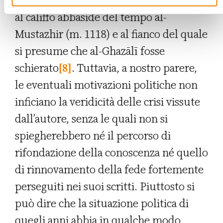
all’ascesa di Barqiyārūq (m. 1105), inviso
al califfo abbaside del tempo al-
Mustazhir (m. 1118) e al fianco del quale
si presume che al-Ghazālī fosse
schierato
[8]
. Tuttavia, a nostro parere,
le eventuali motivazioni politiche non
inficiano la veridicità delle crisi vissute
dall’autore, senza le quali non si
spiegherebbero né il percorso di
rifondazione della conoscenza né quello
di rinnovamento della fede fortemente
perseguiti nei suoi scritti. Piuttosto si
può dire che la situazione politica di
quegli anni abbia in qualche modo