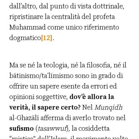
dall’altro, dal punto di vista dottrinale,
ripristinare la centralità del profeta
Muhammad come unico riferimento
dogmatico
[12]
.
Ma se né la teologia, né la filosofia, né il
bātinismo/taʿlīmismo sono in grado di
offrire un sapere esente da errori ed
opinioni soggettive,
dov’è allora la
verità, il sapere certo?
Nel
Munqidh
al-Ghazālī afferma di averlo trovato nel
sufismo
(
tasawwuf
), la cosiddetta
“mistica” dell’Islam, il movimento volto