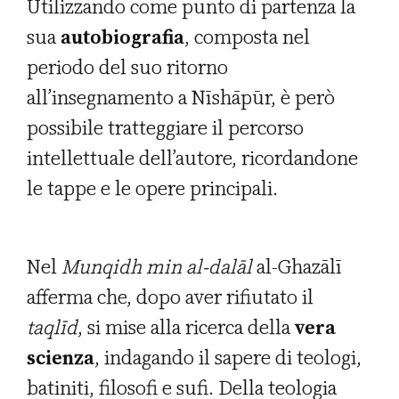
Utilizzando come punto di partenza la
sua
autobiografia
, composta nel
periodo del suo ritorno
all’insegnamento a Nīshāpūr, è però
possibile tratteggiare il percorso
intellettuale dell’autore, ricordandone
le tappe e le opere principali.
Nel
Munqidh min al-dal
ā
l
al-Ghazālī
afferma che, dopo aver rifiutato il
taql
ī
d
, si mise alla ricerca della
vera
scienza
, indagando il sapere di teologi,
batiniti, filosofi e sufi. Della teologia