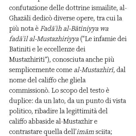
confutazione delle dottrine ismailite, al-
Ghazālī dedicò diverse opere, tra cui la
più nota è
Fad
āʾ
ih al-B
ā
tiniyya wa
fad
āʾ
il al-Mustazhiriyya
(“Le infamie dei
Batiniti e le eccellenze dei
Mustazhiriti”), conosciuta anche più
semplicemente come
al-Mustazhir
ī
, dal
nome del califfo che gliela
commissionò. Lo scopo del testo è
duplice: da un lato, da un punto di vista
politico, ribadire la legittimità del
califfo abbaside al-Mustazhir e
contrastare quella dell’
im
ā
m
sciita;