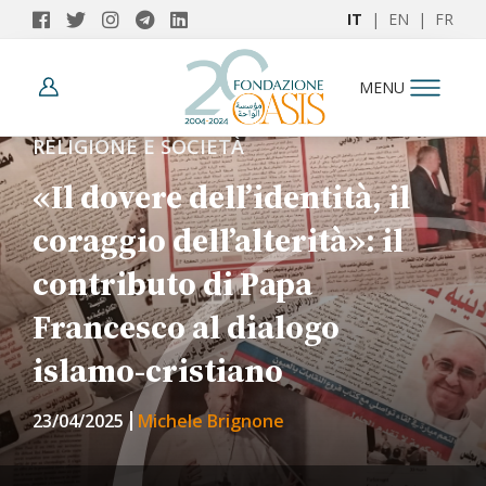
IT
|
EN
|
FR
MENU
RELIGIONE E SOCIETÀ
«Il dovere dell’identità, il
coraggio dell’alterità»: il
contributo di Papa
Francesco al dialogo
islamo-cristiano
23/04/2025
Michele Brignone