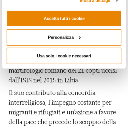
Mostra dettagli
maggioranza musulmana. Soprattutto
nella tragica stagione del terrorismo
Accetta tutti i cookie
jihadista, Papa Bergoglio ha evocato in
più di un’occasione il valore
Personalizza
dell’“ecumenismo del sangue”, un
richiamo che nel 2023 ha avuto una
Usa solo i cookie necessari
traduzione pratica con l’inclusione nel
martirologio romano dei 21 copti uccisi
dall’ISIS nel 2015 in Libia.
Il suo contributo alla concordia
interreligiosa, l’impegno costante per
migranti e rifugiati e un’azione a favore
della pace che precede lo scoppio della