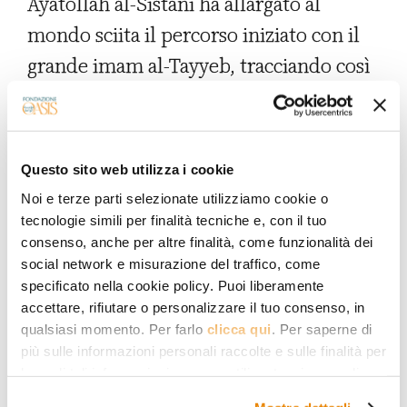
Ayatollah al-Sistani ha allargato al
mondo sciita il percorso iniziato con il
grande imam al-Tayyeb, tracciando così
un sorprendente
triangolo del dialogo
interreligioso e interconfessionale tra
Chiesa cattolica, musulmani sunniti e
Questo sito web utilizza i cookie
musulmani sciiti.
Noi e terze parti selezionate utilizziamo cookie o
tecnologie simili per finalità tecniche e, con il tuo
Durante il pontificato di Francesco, il
consenso, anche per altre finalità, come funzionalità dei
dialogo con l’Islam è andato di pari
social network e misurazione del traffico, come
passo con l’attenzione per la
specificato nella cookie policy. Puoi liberamente
accettare, rifiutare o personalizzare il tuo consenso, in
testimonianza di fede delle comunità
qualsiasi momento. Per farlo
clicca qui
. Per saperne di
cristiane che vivono, spesso in
più sulle informazioni personali raccolte e sulle finalità per
le quali tali informazioni saranno utilizzate, si prega di
condizioni precarie, nei Paesi a
fare riferimento alla nostra
Privacy Policy
.