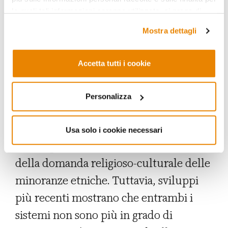
disuguaglianze economiche, la
le quali tali informazioni saranno utilizzate, si prega di
discriminazione, la bassissima mobilità
fare riferimento alla nostra
Privacy Policy
.
Mostra dettagli
verso gli strati più alti della società
unita alla crescente islamofobia, hanno
Accetta tutti i cookie
accresciuto questo senso di alienazione.
Il multiculturalismo britannico,
Personalizza
paragonato al più apertamente
assimilazionista modello francese,
Usa solo i cookie necessari
risulta più conciliante nei confronti
della domanda religioso-culturale delle
minoranze etniche. Tuttavia, sviluppi
più recenti mostrano che entrambi i
sistemi non sono più in grado di