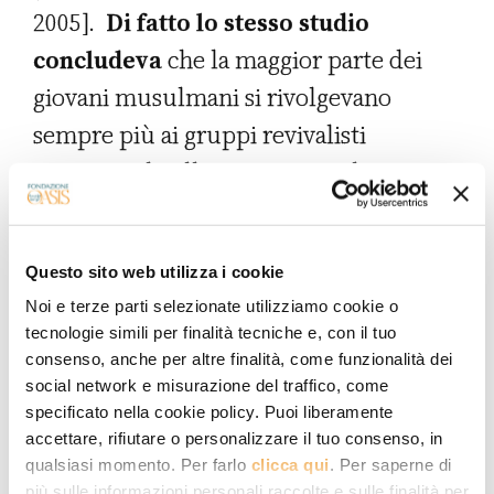
2005].
Di fatto lo stesso studio
concludeva
che la maggior parte dei
giovani musulmani si rivolgevano
sempre più ai gruppi revivalisti
operanti a livello internazionale e
politicamente connotati, pronti a
sfruttarne la vulnerabilità. Molti giovani
Questo sito web utilizza i cookie
musulmani, in particolare, si sentivano
Noi e terze parti selezionate utilizziamo cookie o
sempre più estranei alla cultura
tecnologie simili per finalità tecniche e, con il tuo
religiosa tradizionale ricevuta a casa o
consenso, anche per altre finalità, come funzionalità dei
social network e misurazione del traffico, come
alla moschea e respinti dalla più ampia,
specificato nella cookie policy. Puoi liberamente
ma escludente, società secolare. Alla
accettare, rifiutare o personalizzare il tuo consenso, in
qualsiasi momento. Per farlo
clicca qui
. Per saperne di
fine degli anni ’80 e ’90 le
più sulle informazioni personali raccolte e sulle finalità per