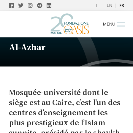
IT
|
EN
|
FR
MENU
Al-Azhar
Mosquée-université dont le
siège est au Caire, c’est l’un des
centres d’enseignement les
plus prestigieux de l’Islam
sunnite, présidé par le shaykh