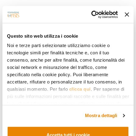
Questo sito web utilizza i cookie
Noi e terze parti selezionate utilizziamo cookie o
tecnologie simili per finalità tecniche e, con il tuo
consenso, anche per altre finalità, come funzionalità dei
social network e misurazione del traffico, come
specificato nella cookie policy. Puoi liberamente
RELIGION ET SOCIÉTÉ
accettare, rifiutare o personalizzare il tuo consenso, in
Le Pape François aux Émirats : un
qualsiasi momento. Per farlo
clicca qui
. Per saperne di
parcours sur lequel miser
più sulle informazioni personali raccolte e sulle finalità per
À Abou Dhabi, le pape et l’imam de al-Azhar ont signé un
le quali tali informazioni saranno utilizzate, si prega di
document important. Pourquoi il est d’un intérêt majeur,
fare riferimento alla nostra
Privacy Policy
.
et quelles en sont les nouveautés
Mostra dettagli
14.02.2019
Michele Brignone
Accetta tutti i cookie