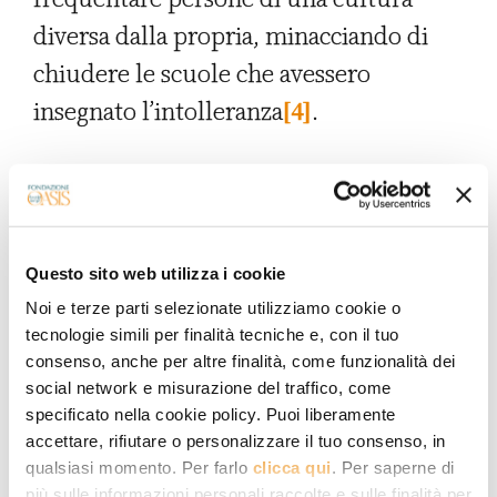
diversa dalla propria, minacciando di
chiudere le scuole che avessero
insegnato l’intolleranza
[4]
.
La mentalità dominante
, in alcuni
Paesi applicata più rigorosamente che in
Questo sito web utilizza i cookie
altri,
afferma che non si devono
Noi e terze parti selezionate utilizziamo cookie o
tollerare società parallele
, che i
tecnologie simili per finalità tecniche e, con il tuo
predicatori che mettono in discussione
consenso, anche per altre finalità, come funzionalità dei
social network e misurazione del traffico, come
le norme costituzionali devono essere
specificato nella cookie policy. Puoi liberamente
arginati o addirittura banditi, e che si
accettare, rifiutare o personalizzare il tuo consenso, in
dovrebbero moltiplicare gli sforzi per
qualsiasi momento. Per farlo
clicca qui
. Per saperne di
più sulle informazioni personali raccolte e sulle finalità per