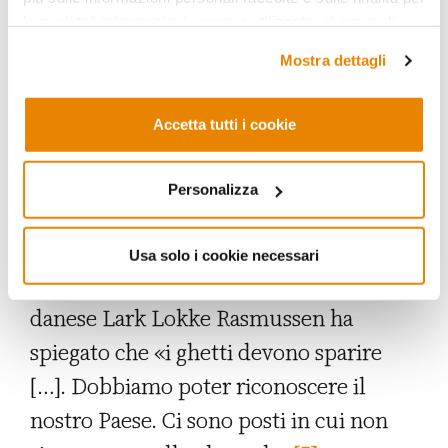
incoraggiare le persone provenienti
le quali tali informazioni saranno utilizzate, si prega di
dall’immigrazione a integrarsi. L’estate
fare riferimento alla nostra
Privacy Policy
.
Mostra dettagli
scorsa, in Danimarca, il Parlamento ha
introdotto una legislazione, rivolta in
Accetta tutti i cookie
particolare alle famiglie musulmane,
che impone ai bambini fino ai sei anni di
Personalizza
imparare i “valori danesi”, inclusi la
parità di genere e le tradizioni cristiane.
Usa solo i cookie necessari
In quell’occasione il primo ministro
danese Lark Lokke Rasmussen ha
spiegato che «i ghetti devono sparire
[…]. Dobbiamo poter riconoscere il
nostro Paese. Ci sono posti in cui non