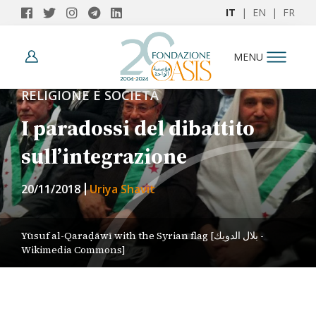
IT
|
EN
|
FR
MENU
RELIGIONE E SOCIETÀ
I paradossi del dibattito
sull’integrazione
20/11/2018
Uriya Shavit
Yūsuf al-Qaraḍāwī with the Syrian flag [بلال الدويك -
Wikimedia Commons]