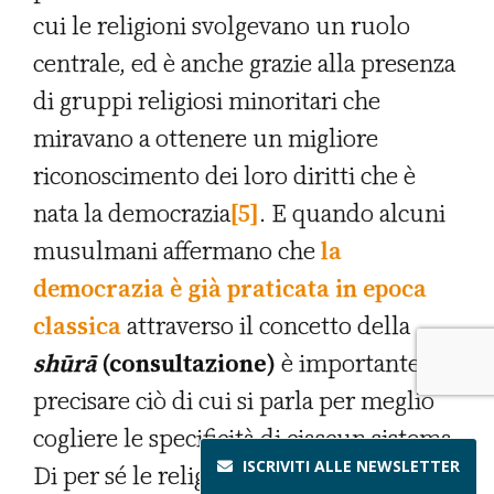
cui le religioni svolgevano un ruolo
centrale, ed è anche grazie alla presenza
di gruppi religiosi minoritari che
miravano a ottenere un migliore
riconoscimento dei loro diritti che è
nata la democrazia
[5]
. E quando alcuni
musulmani affermano che
la
democrazia è già praticata in epoca
classica
attraverso il concetto della
shūrā
(consultazione)
è importante
precisare ciò di cui si parla per meglio
cogliere le specificità di ciascun sistema.
ISCRIVITI ALLE
NEWSLETTER
Di per sé le religioni non svolgono forse