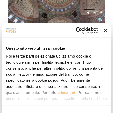
VIAGGI
Questo sito web utilizza i cookie
Istanbul: 2000 anni in cinque giorni
Noi e terze parti selezionate utilizziamo cookie o
Viaggio organizzato a Istanbul dal 29 maggio al 2 giugno
tecnologie simili per finalità tecniche e, con il tuo
2026
consenso, anche per altre finalità, come funzionalità dei
social network e misurazione del traffico, come
03.02.2026
specificato nella cookie policy. Puoi liberamente
Oasis
accettare, rifiutare o personalizzare il tuo consenso, in
qualsiasi momento. Per farlo
clicca qui
. Per saperne di
più sulle informazioni personali raccolte e sulle finalità per
le quali tali informazioni saranno utilizzate, si prega di
fare riferimento alla nostra
Privacy Policy
.