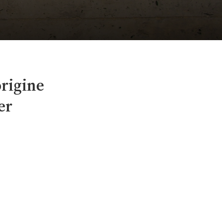
Istituto Domenicano di Studi Orientali al Cairo
origine
er