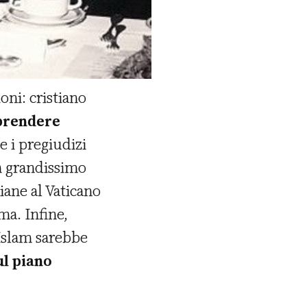
ni: cristiano
rendere
e i pregiudizi
un grandissimo
tiane al Vaticano
ma. Infine,
Islam sarebbe
ul piano