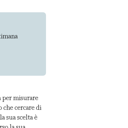
ttimana
ta per misurare
o che cercare di
a sua scelta è
rso la sua