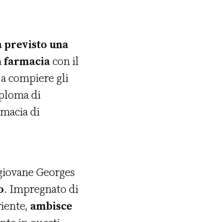
a previsto una
a
farmacia
con il
 a compiere gli
iploma di
rmacia di
 giovane Georges
o
. Impregnato di
riente,
ambisce