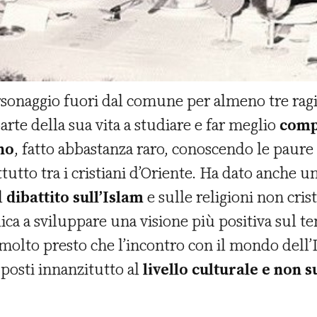
sonaggio fuori dal comune per almeno tre ragio
arte della sua vita a studiare e far meglio
comp
no
, fatto abbastanza raro, conoscendo le paure 
ttutto tra i cristiani d’Oriente. Ha dato anche 
l
dibattito sull’Islam
e sulle religioni non cris
lica a sviluppare una visione più positiva sul te
molto presto che l’incontro con il mondo dell’
se posti innanzitutto al
livello culturale e non s