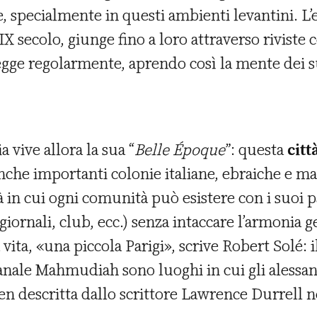
le, specialmente in questi ambienti levantini. L
IX secolo, giunge fino a loro attraverso riviste
legge regolarmente, aprendo così la mente dei suo
 vive allora la sua “
Belle Époque
”: questa
citt
che importanti colonie italiane, ebraiche e malt
à in cui ogni comunità può esistere con i suoi p
, giornali, club, ecc.) senza intaccare l’armonia 
la vita, «una piccola Parigi», scrive Robert Solé: i
 canale Mahmudiah sono luoghi in cui gli alessa
en descritta dallo scrittore Lawrence Durrell 