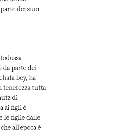
parte dei suoi
rtodossa
i da parte dei
hehata bey, ha
a tenerezza tutta
hutz di
ai figli è
e le figlie dalle
che all’epoca è