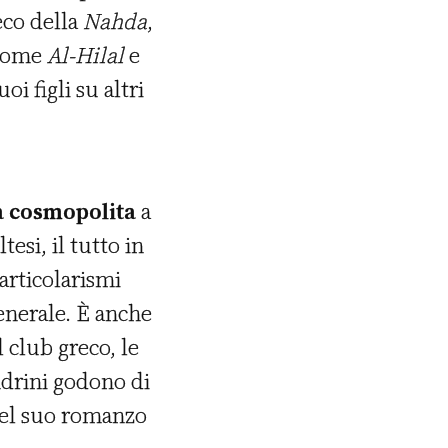
’eco della
Nahda
,
 come
Al-Hilal
e
i figli su altri
à cosmopolita
a
esi, il tutto in
articolarismi
generale. È anche
l club greco, le
ndrini godono di
nel suo romanzo