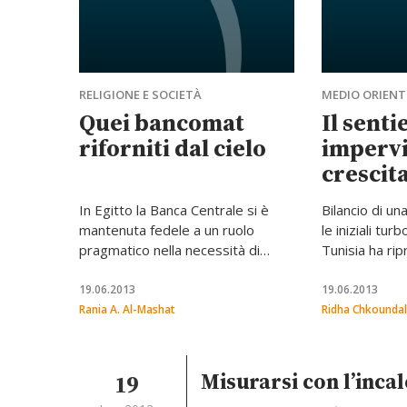
RELIGIONE E SOCIETÀ
MEDIO ORIENTE
Quei bancomat
Il senti
riforniti dal cielo
impervi
crescita
In Egitto la Banca Centrale si è
Bilancio di un
mantenuta fedele a un ruolo
le iniziali turb
pragmatico nella necessità di
Tunisia ha ri
contrastare il crollo di fiducia
segnale posit
generato dall’incertezza politica.
l’aumento dell
19.06.2013
19.06.2013
Ma la mancata ripresa economica,
deficit estero
Rania A. Al-Mashat
Ridha Chkoundal
la disoccupazione altissima, il
ottimismi, ma
crollo delle riserve in valute
a un ripensam
estere e la crescita anemica del
politica econo
Misurarsi con l’inca
19
PIL restano allarmanti.
reperimento d