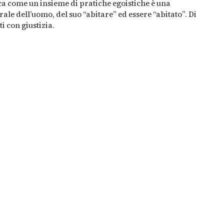
zione della spesa
ca come un insieme di pratiche egoistiche è una
ale dell’uomo, del suo “abitare” ed essere “abitato”. Di
ti con giustizia.