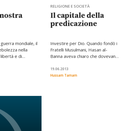
RELIGIONE E SOCIETÀ
 nostra
Il capitale della
predicazione
guerra mondiale, il
Investire per Dio. Quando fondò i
debolezza nella
Fratelli Musulmani, Hasan al-
libertà e di
Banna aveva chiaro che dovevano
 comuni.
essere “un’impresa economica”
tanto quanto un’organizzazione
19.06.2013
religiosa, politica e culturale.
Hussam Tamam
L’analisi di un grande esperto di
Islam politico, pur formulata prima
della rivoluzione, illumina l’attualità.