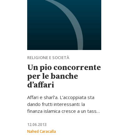
RELIGIONE E SOCIETÀ
Un pio concorrente
per le banche
d’affari
Affari e sharî‘a. L’accoppiata sta
dando frutti interessanti: la
finanza islamica cresce a un tasso
superiore al 15% annuo ed è
presente in oltre 45 Paesi. Se
12.06.2013
adeguatamente praticata,
Nahed Caracalla
potrebbe competere anche a