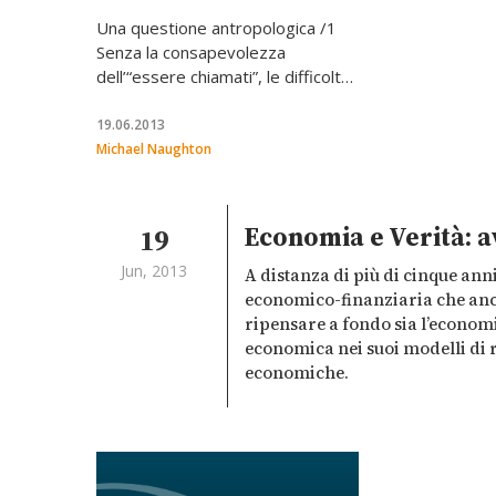
Una questione antropologica /1
Senza la consapevolezza
dell’“essere chiamati”, le difficoltà
dell’impresa erodono l’azione
umana, fino a ridurla a una
19.06.2013
funzione tecnica. Musulmani e
Michael Naughton
cristiani possono testimoniare la
convenienza dell’integrazione tra
fede e lavoro.
Economia e Verità: av
19
Jun, 2013
A distanza di più di cinque anni
economico-finanziaria che anc
ripensare a fondo sia l’economi
economica nei suoi modelli di r
economiche.