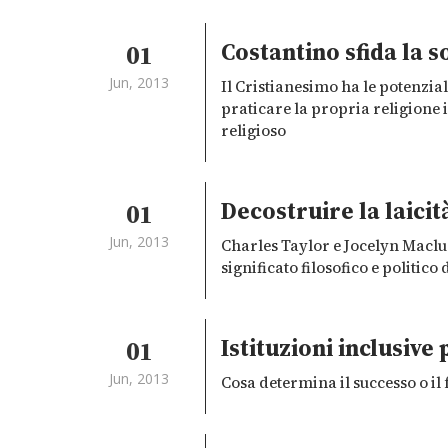
livello internazionale. Ma per
poter incidere ha bisogno di
Costantino sfida la s
01
strutture e regole più solide.
Jun, 2013
Il Cristianesimo ha le potenzial
praticare la propria religione
religioso
Decostruire la laicit
01
Jun, 2013
Charles Taylor e Jocelyn Macl
significato filosofico e politico 
Istituzioni inclusive
01
Jun, 2013
Cosa determina il successo o il